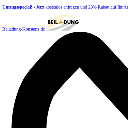
Umzugsspecial!
• Jetzt kostenlos anfragen und 23% Rabatt auf Ihr A
Beiladung-Konstanz.de