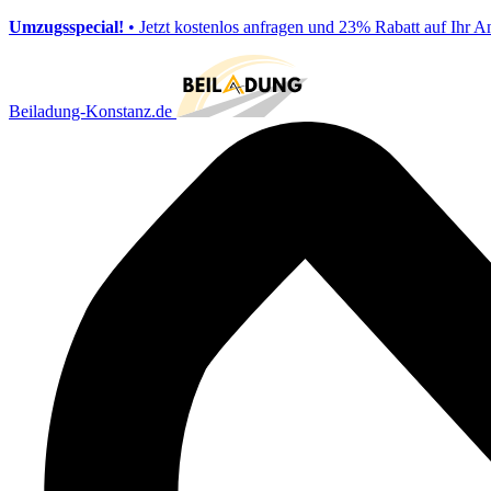
Umzugsspecial!
• Jetzt kostenlos anfragen und 23% Rabatt auf Ihr A
Beiladung-Konstanz.de