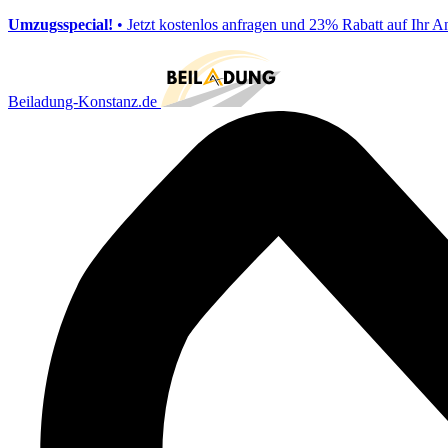
Umzugsspecial!
• Jetzt kostenlos anfragen und 23% Rabatt auf Ihr A
Beiladung-Konstanz.de