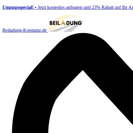
Umzugsspecial!
• Jetzt kostenlos anfragen und 23% Rabatt auf Ihr A
Beiladung-Konstanz.de