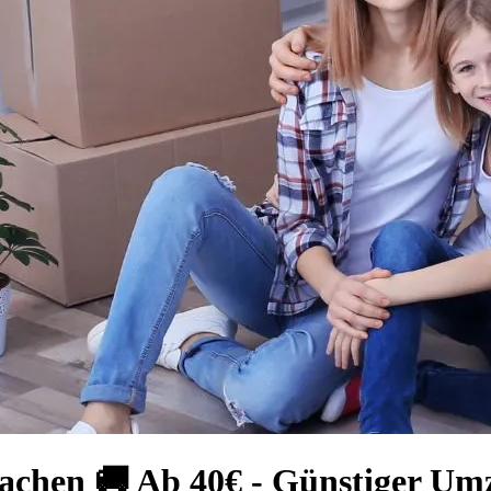
achen 🚚 Ab 40€ - Günstiger Umz